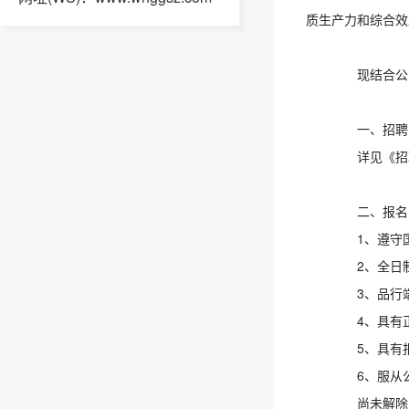
质生产力和综合效
现结合公司
一、招聘
详见《招聘
二、报名
1、遵守国
2、全日制
3、品行端
4、具有正
5、具有报
6、服从公
尚未解除党